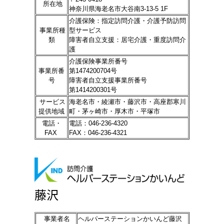
所在地
神奈川県海老名市大谷南3-13-5 1F
介護保険：
指定訪問介護・介護予防訪問
事業所種
型サービス
類
障害者自立支援：
居宅介護・
重度訪問介
護
介護保険事業所番号
事業所番
第1474200704号
号
障害者自立支援事業所番号
第1414200301号
サービス
海老名市・綾瀬市・藤沢市・高座郡寒川
提供地域
町・茅ヶ崎市・厚木市・平塚市
電話・
電話：046-236-4320
FAX
FAX：046-236-4321
藤沢
事業者名
ヘルパーステーションかいんど藤沢