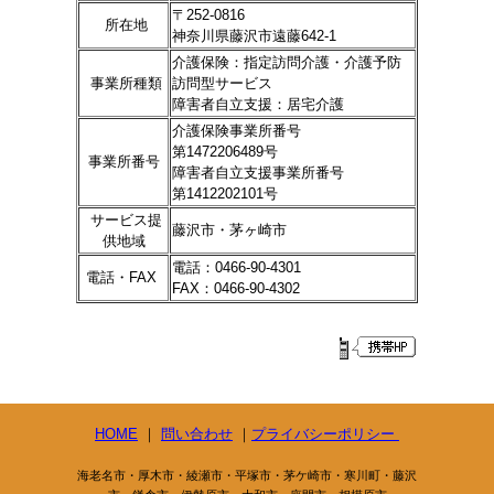
〒252-0816
所在地
神奈川県藤沢市遠藤642-1
介護保険：指定訪問介護・介護予防
事業所種類
訪問型サービス
障害者自立支援：居宅介護
介護保険事業所番号
第1472206489号
事業所番号
障害者自立支援事業所番号
第1412202101号
サービス提
藤沢市・茅ヶ崎市
供地域
電話：0466-90-4301
電話・
FAX
FAX：0466-90-4302
HOME
｜
問い合わせ
｜
プライバシーポリシー
海老名市・厚木市・綾瀬市・平塚市・茅ケ崎市・寒川町・藤沢