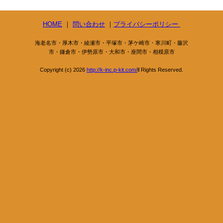
HOME
｜
問い合わせ
｜
プライバシーポリシー
海老名市・厚木市・綾瀬市・平塚市・茅ケ崎市・寒川町・藤沢
市・鎌倉市・伊勢原市・大和市・座間市・相模原市
Copyright (c) 2026
http://k-inc.p-kit.com/
ll Rights Reserved.