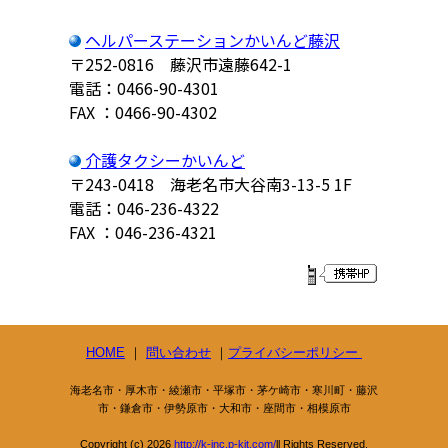
ヘルパーステーションかいんど藤沢
〒252-0816 藤沢市遠藤642-1
電話：0466-90-4301
FAX ：0466-90-4302
介護タクシーかいんど
〒243-0418 海老名市大谷南3-13-5 1F
電話：046-236-4322
FAX ：046-236-4321
HOME
｜
問い合わせ
｜
プライバシーポリシー
海老名市・厚木市・綾瀬市・平塚市・茅ケ崎市・寒川町・藤沢
市・鎌倉市・伊勢原市・大和市・座間市・相模原市
Copyright (c) 2026
http://k-inc.p-kit.com/
ll Rights Reserved.